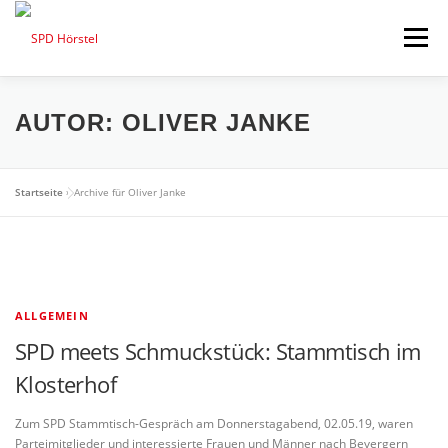
Zum
Inhalt
Menü
springen
STARTSEITE
AKTUELLES
ORTSVEREIN
AUTOR:
OLIVER JANKE
RATSFRAKTION
TERMINE
Startseite
»
Archive für Oliver Janke
BÜRGERMEISTER – DAVID OSTHOLTHOFF
ALLGEMEIN
SPD meets Schmuckstück: Stammtisch im
Klosterhof
Zum SPD Stammtisch-Gespräch am Donnerstagabend, 02.05.19, waren
Parteimitglieder und interessierte Frauen und Männer nach Bevergern