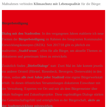
Maßnahmen verbinden
Klimaschutz mit Lebensqualität
für die Bürger.
Bürgerbeteiligung
Dialog mit den Stadtteilen
: In den vergangenen Jahren etablierte ich neue
Formen der
Bürgerbeteiligung
im Rahmen des Integrierten Kommunalen
Entwicklungskonzeptes (IKEK). Seit 2017/18 gibt es jährlich ein
stadtweites „
StadtForum
“, offen für alle Bürger, um aktuelle Themen zu
diskutieren und gemeinsam Ideen zu entwickeln.
Zusätzlich finden „
DörferDialoge
“ statt: Zwei Mal im Jahr kommt jeweils
ein anderer Ortsteil (Hörstel, Riesenbeck, Bevergern, Dreierwalde) in den
Fokus, sodass
alle zwei Jahre jeder Stadtteil
eine eigene Bürgerwerkstatt
erhält. In diesen öffentlichen Versammlungen diskutieren Einwohner mit
der Verwaltung, Experten vor Ort und mir als dem Bürgermeister über
lokale Anliegen und Zukunftsprojekte. Diese regelmäßigen Dialoge stärken
das Gemeinschaftsgefühl und ermöglichen es der Bürgerschaft,
aktiv an
der Stadtentwicklung mitzuwirken.