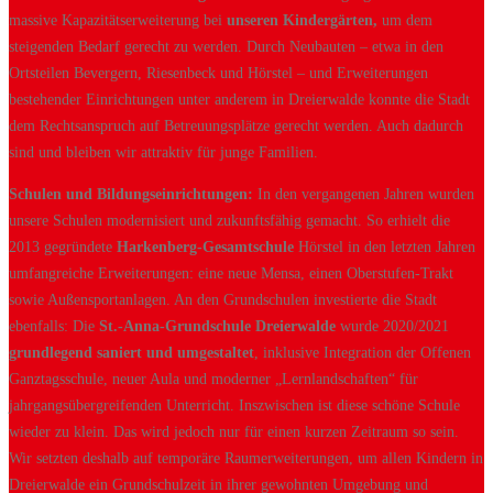
massive Kapazitätserweiterung bei
unseren Kindergärten,
um dem
steigenden Bedarf gerecht zu werden. Durch Neubauten – etwa in den
Ortsteilen Bevergern, Riesenbeck und Hörstel – und Erweiterungen
bestehender Einrichtungen unter anderem in Dreierwalde konnte die Stadt
dem Rechtsanspruch auf Betreuungsplätze gerecht werden. Auch dadurch
sind und bleiben wir attraktiv für junge Familien.
Schulen und Bildungseinrichtungen:
In den vergangenen Jahren wurden
unsere Schulen modernisiert und zukunftsfähig gemacht. So erhielt die
2013 gegründete
Harkenberg-Gesamtschule
Hörstel in den letzten Jahren
umfangreiche Erweiterungen: eine neue Mensa, einen Oberstufen-Trakt
sowie Außensportanlagen. An den Grundschulen investierte die Stadt
ebenfalls: Die
St.-Anna-Grundschule Dreierwalde
wurde 2020/2021
grundlegend saniert und umgestaltet
, inklusive Integration der Offenen
Ganztagsschule, neuer Aula und moderner „Lernlandschaften“ für
jahrgangsübergreifenden Unterricht. Inszwischen ist diese schöne Schule
wieder zu klein. Das wird jedoch nur für einen kurzen Zeitraum so sein.
Wir setzten deshalb auf temporäre Raumerweiterungen, um allen Kindern in
Dreierwalde ein Grundschulzeit in ihrer gewohnten Umgebung und