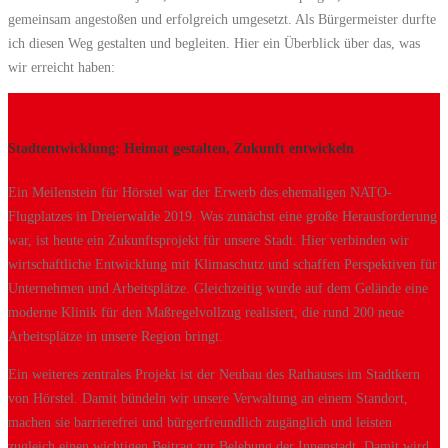
gemeinsam angestoßen und erfolgreich umgesetzt. Als Bürgermeister durfte
ich diesen Weg gestalten und begleiten. Hier ein Überblick über das, was
wir erreicht haben:
Stadtentwicklung: Heimat gestalten, Zukunft entwickeln
Ein Meilenstein für Hörstel war der Erwerb des ehemaligen NATO-
Flugplatzes in Dreierwalde 2019. Was zunächst eine große Herausforderung
war, ist heute ein Zukunftsprojekt für unsere Stadt. Hier verbinden wir
wirtschaftliche Entwicklung mit Klimaschutz und schaffen Perspektiven für
Unternehmen und Arbeitsplätze. Gleichzeitig wurde auf dem Gelände eine
moderne Klinik für den Maßregelvollzug realisiert, die rund 200 neue
Arbeitsplätze in unsere Region bringt.
Ein weiteres zentrales Projekt ist der Neubau des Rathauses im Stadtkern
von Hörstel. Damit bündeln wir unsere Verwaltung an einem Standort,
machen sie barrierefrei und bürgerfreundlich zugänglich und leisten
zugleich einen wichtigen Beitrag zur Belebung der Innenstadt. Damit wird