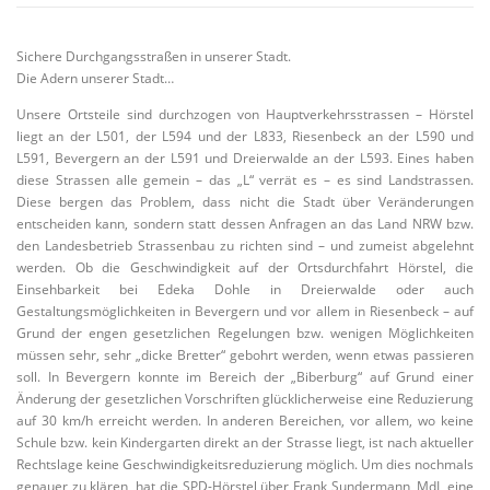
Sichere Durchgangsstraßen in unserer Stadt.
Die Adern unserer Stadt…
Unsere Ortsteile sind durchzogen von Hauptverkehrsstrassen – Hörstel
liegt an der L501, der L594 und der L833, Riesenbeck an der L590 und
L591, Bevergern an der L591 und Dreierwalde an der L593. Eines haben
diese Strassen alle gemein – das „L“ verrät es – es sind Landstrassen.
Diese bergen das Problem, dass nicht die Stadt über Veränderungen
entscheiden kann, sondern statt dessen Anfragen an das Land NRW bzw.
den Landesbetrieb Strassenbau zu richten sind – und zumeist abgelehnt
werden. Ob die Geschwindigkeit auf der Ortsdurchfahrt Hörstel, die
Einsehbarkeit bei Edeka Dohle in Dreierwalde oder auch
Gestaltungsmöglichkeiten in Bevergern und vor allem in Riesenbeck – auf
Grund der engen gesetzlichen Regelungen bzw. wenigen Möglichkeiten
müssen sehr, sehr „dicke Bretter“ gebohrt werden, wenn etwas passieren
soll. In Bevergern konnte im Bereich der „Biberburg“ auf Grund einer
Änderung der gesetzlichen Vorschriften glücklicherweise eine Reduzierung
auf 30 km/h erreicht werden. In anderen Bereichen, vor allem, wo keine
Schule bzw. kein Kindergarten direkt an der Strasse liegt, ist nach aktueller
Rechtslage keine Geschwindigkeitsreduzierung möglich. Um dies nochmals
genauer zu klären, hat die SPD-Hörstel über Frank Sundermann, MdL eine