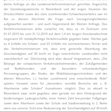
kleine Anfrage an das Landesverkehrsministerium gerichtet. Angesichts
der Gestaltungswünsche in Riesenbeck und der engen Situation der
Ortsdurchfahrt sowie des stets zunehmenden Schwerlastverkehrs war im
Rat zu diesem Abschnitt die Frage nach Lösungsmöglichkeiten
aufgeworfen worden – und auch Gegenstand der Kleinen Anfrage. Das
Verkehrsministerium teilte zunächst mit, dass es im Zeitraum vom
01.01.2010 bis zum 31.12.2019 auf dem 1,4 km langen Streckenabschnitt
insgesamt 43 meldepflichtige Verkehrsunfälle gegeben habe. Hierbei gab
es 6 Unfälle mit Schwer- und 33 Unfälle mit Leichtverletzten. Ferner teilt
das Verkehrsministerium mit, dass eine generelle Absenkung der
Geschwindigkeit auf 30 km/h im Zuge innerörtlicher Landstraßen nicht
zweckdienlich sei. Gleichzeitig wird aber darauf hingewiesen, dass „Die
Belange der schwächeren Verkehrsteilnehmenden, der Zufußgehenden
und Radfahrenden, und der besonders schutzbedürftigen
Personengruppen, der Kinder, der Mobilitätseingeschränkten und der
älteren Menschen, (..) hierbei zunehmend eine entscheidende Rolle“
spielen. Insoweit seien für „besonders sensible Bereiche wie z. B.
Altenheime oder Schulen“ Ausnahmen möglich. Dies ist aktuell in
Riesenbeck zwar nicht gegeben, aber gerade vor dem Hintergrund der
beiderseitigen Ladengeschäfte, einer hohen Zahl kreuzender Fußgänger
sowie dem Altenheim sowie der Schule und Stadtverwaltung in 2. Reihe
wäre aus unserer Sicht eine Reduzierung der Geschwindigkeit auf 30 km/h