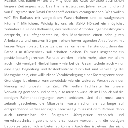
Realität, dies haben wir uns als Mitglieder des Rates der Stadt auch schon
längere Zeit angeschaut. Das Thema ist jetzt seit Jahren aktuell und wird
von Bürgermeister David Ostholthoff deutlich vorangetrieben. Was wollen
wir? Ein Rathaus mit vergoldeten Wasserhähnen und ballsaalgrossen
Räumen? Mitnichten. Wichtig ist uns als #SPD Hörstel ein möglichst
zeitnaher Bau eines Rathauses, das modernen Anforderungen bestmöglich
entspricht, zukunftsgerichtet ist, den Mitarbeitern einen sehr guten
Arbeitsplatz und unseren Bürgern einen hervorragenden Anlaufpunkt mit
kurzen Wegen bietet. Dabei geht es hier um einen Teilstandort, denn das
Rathaus in #Riesenbeck soll erhalten bleiben. Es muss insgesamt ein
positiv bedarfsgerechtes Rathaus werden – nicht mehr, aber vor allem
auch nicht weniger! Hierbei kann – wie bei der Gesamtschule auch – nur
eine enge Begleitung und Kostenkontrolle durch Rat und Verwaltung die
Massgabe sein, eine willkürliche Vorabfestlegung einer Kostengrenze ohne
Grundlage ist ebenso kontraproduktiv wie ein weiteres Verschieben der
Planung auf unbestimmte Zeit. Wir wollen Fachkräfte für unsere
Verwaltung gewinnen und halten, also müssen wir auch im Hinblick auf die
dortigen Rahmenbedingungen etwas anbieten. Und dies muss auch
zeitnah geschehen, die Mitarbeiter warten schon viel zu lange auf
entsprechende Verbesserungen. Gleichzeitig muss mit dem Rathaus dann
auch unmittelbar das Baugebiet Uferquartier technisch und
verkehrstechnisch geplant und erschlossen werden, um die dortigen
Bauplätze tatsächlich anbieten zu können. Auch dies ist etwas, das nicht