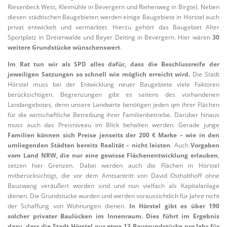
Riesenbeck West, Kleimühle in Bevergern und Riehenweg in Birgte). Neben
diesen städtischen Baugebieten werden einige Baugebiete in Hörstel auch
privat entwickelt und vermarktet. Hierzu gehört das Baugebiet Alter
Sportplatz in Dreierwalde und Beyer Deiting in Bevergern. Hier wären
30
weitere Grundstücke wünschenswert
.
Im Rat tun wir als SPD alles dafür, dass die Beschlussreife der
jeweiligen Satzungen so schnell wie möglich erreicht wird.
Die Stadt
Hörstel muss bei der Entwicklung neuer Baugebiete viele Faktoren
berücksichtigen. Begrenzungen gibt es seitens des vorhandenen
Landangebotes, denn unsere Landwirte benötigen jeden qm ihrer Flächen
für die wirtschaftliche Betreibung ihrer Familienbetriebe. Darüber hinaus
muss auch das Preisniveau im Blick behalten werden. Gerade junge
Familien können sich Preise jenseits der 200 € Marke – wie in den
umliegenden Städten bereits Realität – nicht leisten
. Auch
Vorgaben
vom Land NRW, die nur eine gewisse Flächenentwicklung erlauben
,
setzen hier Grenzen. Dabei werden auch die Flächen in Hörstel
mitberücksichtigt, die vor dem Amtsantritt von David Ostholthoff ohne
Bauzwang veräußert worden sind und nun vielfach als Kapitalanlage
dienen. Die Grundstücke wurden und werden voraussichtlich für Jahre nicht
der Schaffung von Wohnungen dienen.
In Hörstel gibt es über 190
solcher privater Baulücken im Innenraum.
Dies führt im Ergebnis
dazu, dass die Stadt Hörstel nur etwa 13 Baugrundstücke pro Jahr für