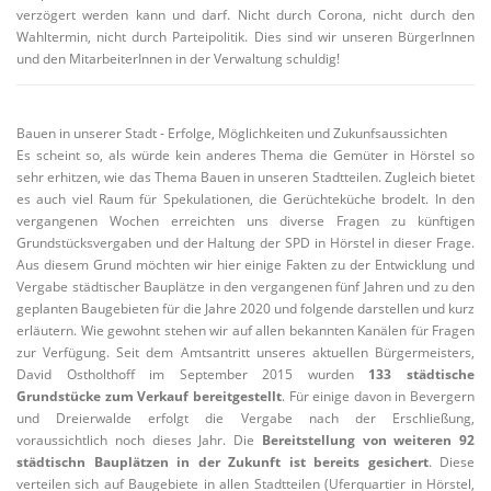
verzögert werden kann und darf. Nicht durch Corona, nicht durch den
Wahltermin, nicht durch Parteipolitik. Dies sind wir unseren BürgerInnen
und den MitarbeiterInnen in der Verwaltung schuldig!
Bauen in unserer Stadt - Erfolge, Möglichkeiten und Zukunfsaussichten
Es scheint so, als würde kein anderes Thema die Gemüter in Hörstel so
sehr erhitzen, wie das Thema Bauen in unseren Stadtteilen. Zugleich bietet
es auch viel Raum für Spekulationen, die Gerüchteküche brodelt. In den
vergangenen Wochen erreichten uns diverse Fragen zu künftigen
Grundstücksvergaben und der Haltung der SPD in Hörstel in dieser Frage.
Aus diesem Grund möchten wir hier einige Fakten zu der Entwicklung und
Vergabe städtischer Bauplätze in den vergangenen fünf Jahren und zu den
geplanten Baugebieten für die Jahre 2020 und folgende darstellen und kurz
erläutern. Wie gewohnt stehen wir auf allen bekannten Kanälen für Fragen
zur Verfügung. Seit dem Amtsantritt unseres aktuellen Bürgermeisters,
David Ostholthoff im September 2015 wurden
133 städtische
Grundstücke zum Verkauf bereitgestellt
. Für einige davon in Bevergern
und Dreierwalde erfolgt die Vergabe nach der Erschließung,
voraussichtlich noch dieses Jahr. Die
Bereitstellung von weiteren 92
städtischn Bauplätzen in der Zukunft ist bereits gesichert
. Diese
verteilen sich auf Baugebiete in allen Stadtteilen (Uferquartier in Hörstel,