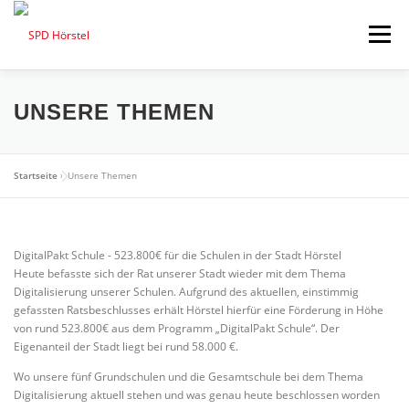
Zum
Inhalt
Menü
springen
STARTSEITE
AKTUELLES
ORTSVEREIN
UNSERE THEMEN
RATSFRAKTION
TERMINE
Startseite
»
Unsere Themen
BÜRGERMEISTER – DAVID OSTHOLTHOFF
DigitalPakt Schule - 523.800€ für die Schulen in der Stadt Hörstel
Heute befasste sich der Rat unserer Stadt wieder mit dem Thema
Digitalisierung unserer Schulen. Aufgrund des aktuellen, einstimmig
gefassten Ratsbeschlusses erhält Hörstel hierfür eine Förderung in Höhe
von rund 523.800€ aus dem Programm „DigitalPakt Schule“. Der
Eigenanteil der Stadt liegt bei rund 58.000 €.
Wo unsere fünf Grundschulen und die Gesamtschule bei dem Thema
Digitalisierung aktuell stehen und was genau heute beschlossen worden