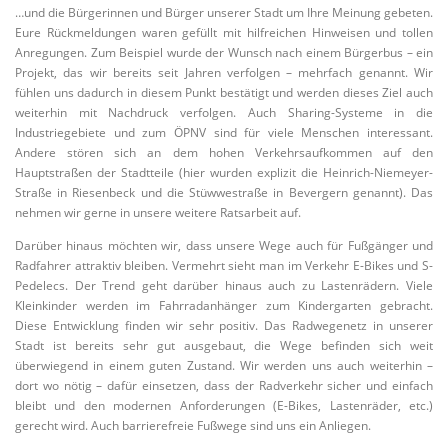
…und die Bürgerinnen und Bürger unserer Stadt um Ihre Meinung gebeten.
Eure Rückmeldungen waren gefüllt mit hilfreichen Hinweisen und tollen
Anregungen. Zum Beispiel wurde der Wunsch nach einem Bürgerbus – ein
Projekt, das wir bereits seit Jahren verfolgen – mehrfach genannt. Wir
fühlen uns dadurch in diesem Punkt bestätigt und werden dieses Ziel auch
weiterhin mit Nachdruck verfolgen. Auch Sharing-Systeme in die
Industriegebiete und zum ÖPNV sind für viele Menschen interessant.
Andere stören sich an dem hohen Verkehrsaufkommen auf den
Hauptstraßen der Stadtteile (hier wurden explizit die Heinrich-Niemeyer-
Straße in Riesenbeck und die Stüwwestraße in Bevergern genannt). Das
nehmen wir gerne in unsere weitere Ratsarbeit auf.
Darüber hinaus möchten wir, dass unsere Wege auch für Fußgänger und
Radfahrer attraktiv bleiben. Vermehrt sieht man im Verkehr E-Bikes und S-
Pedelecs. Der Trend geht darüber hinaus auch zu Lastenrädern. Viele
Kleinkinder werden im Fahrradanhänger zum Kindergarten gebracht.
Diese Entwicklung finden wir sehr positiv. Das Radwegenetz in unserer
Stadt ist bereits sehr gut ausgebaut, die Wege befinden sich weit
überwiegend in einem guten Zustand. Wir werden uns auch weiterhin –
dort wo nötig – dafür einsetzen, dass der Radverkehr sicher und einfach
bleibt und den modernen Anforderungen (E-Bikes, Lastenräder, etc.)
gerecht wird. Auch barrierefreie Fußwege sind uns ein Anliegen.