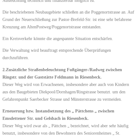
Ausleuchtung technisch und finanzierbar möglich ist.
Die beschriebenen Neubaugebiete schließen an die Poggenortstrasse an. Auf
Grund der Neuerschließung zur Pastor-Brefeld-Str. ist eine sehr befahrene
Kreuzung am AltenPostweg/Poggenortstrasse entstanden.
Ein Kreisverkehr könnte die angespannte Situation entschärfen.
Die Verwaltung wird beauftragt entsprechende Überprüfungen
durchzuführen.
2.Zusätzliche Straßenbeleuchtung Fußgänger-/Radweg zwischen
Ringstr. und der Gaststätte Feldmann in Riesenbeck.
Dieser Weg wird von Erwachsenen, insbesondere aber auch von Kindern
aus den Baugebieten Diekpool/Dornhagen/Ringstrasse benutzt. um den
Gefahrenpunkt Saerbecker Strasse und Münsterstrasse zu vermeiden.
Erneuerung bzw. Instandsetzung des „ Pättchens „ zwischen
Emsdettener Str. und Gelsbach in Riesenbeck.
Dieser Weg wird zwar als „ Pättchen „ bezeichnet, wird aber sehr häufig
benutzt, insbesondere von den Bewohnern des Seniorenheimes „ St.