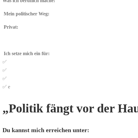
Was ich beruflich mache:
️️ Mein politischer Weg:
Privat:
Ich setze mich ein für:
✅
✅
✅
✅ e
„Politik fängt vor der H
Du kannst mich erreichen unter: