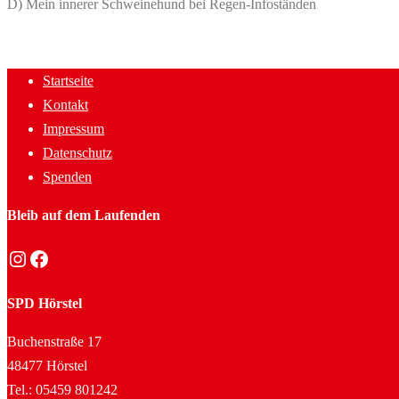
D) Mein innerer Schweinehund bei Regen-Infoständen
Startseite
Kontakt
Impressum
Datenschutz
Spenden
Bleib auf dem Laufenden
Instagram
Facebook
SPD Hörstel
Buchenstraße 17
48477 Hörstel
Tel.: 05459 801242