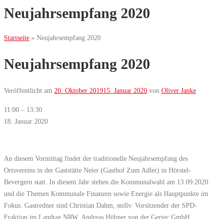
Neujahrsempfang 2020
Startseite
»
Neujahrsempfang 2020
Neujahrsempfang 2020
Veröffentlicht am
20. Oktober 2019
15. Januar 2020
von
Oliver Janke
Neujahrsempfang
11:00
–
13:30
2020
18. Januar 2020
An diesem Vormittag findet der traditionelle Neujahrsempfang des
Ortsvereins in der Gaststätte Neier (Gasthof Zum Adler) in Hörstel-
Bevergern statt. In diesem Jahr stehen die Kommunalwahl am 13.09.2020
und die Themen Kommunale Finanzen sowie Energie als Hauptpunkte im
Fokus. Gastredner sind Christian Dahm, stellv. Vorsitzender der SPD-
Fraktion im Landtag NRW, Andreas Hübner von der Gertec GmbH